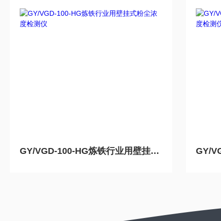
GY/VGD-100-HG炼铁行业用壁挂式粉尘浓度检测仪