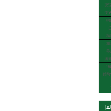
变
变
响
精
测
零
满
辅
辅助