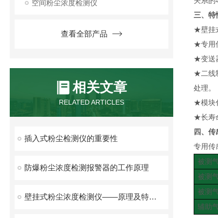
关系的
空间粉尘浓度检测仪
三、
特
★
壁挂
查看全部产品
★
专用
★
变送
★
二线
相关文章
处理。
RELATED ARTICLES
★
模块
★
长寿
四、
传
插入式粉尘检测仪的重要性
专用传
被测
防爆粉尘浓度检测报警器的工作原理
被测
被测
壁挂式粉尘浓度检测仪——原理及特点详解
辅助