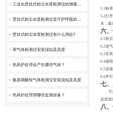
工业化壁挂式粉尘浓度检测仪的测量方法综述
5.
1标
5.
2打
壁挂式粉尘浓度检测仪是守护呼吸的隐形卫士
水，最
六、
壁挂式粉尘浓度检测仪有什么用处?
6.1
粉尘
6.2
进气
苯气体检测仪安装须知及高度
6.3
安装
6.4
辅助
热风炉处理会产生哪些气体？
6.5
连接
6.6
外引
氨基磺酸铵气体检测仪安装须知及高度
七、
可
热风炉处理用哪些监测设备？
及其他
八、