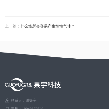
上一篇：
什么场所会容易产生惰性气体？
联系人：谢振宇
手机：18948179749