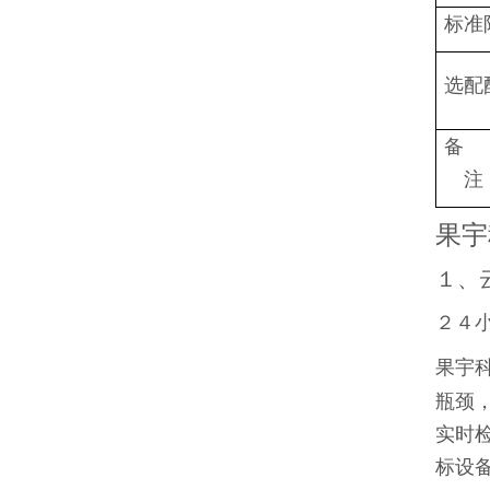
标准
选配
注
果宇
１、
２４
果宇
瓶颈
实时
标设