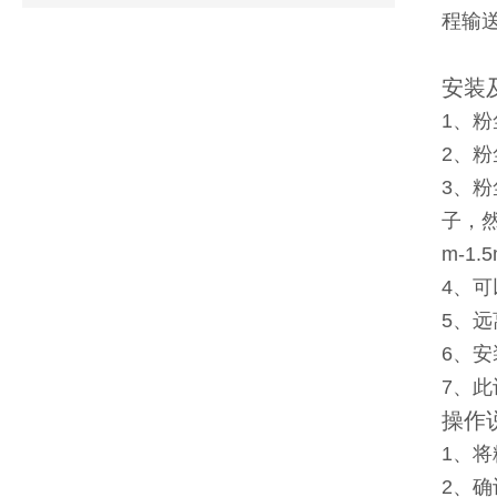
程输
安装
1、
2、
3、粉
子，
m-
4、
5、
6、
7、此
操作
1、
2、