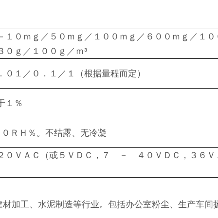
－１０ｍｇ／５０ｍｇ／１００ｍｇ／６００ｍｇ／１０
３０ｇ／１００ｇ／ｍ³
．０１／０．１／１（根据量程而定）
于１％
９０ＲＨ％。不结露、无冷凝
２０ＶＡＣ（或５ＶＤＣ，７ － ４０ＶＤＣ，３６Ｖ
）
建材加工、水泥制造等行业。包括办公室粉尘、生产车间