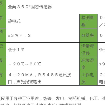
器
全向３６０°固态传感器
原
检测量
０
静电式
程
／
精
±３％Ｆ．Ｓ
分辨率
０
漂
满量程
低于１％
低
漂移
温
环境湿
－２０℃～６０℃
≤
度
方
４－２０ＭＡ，ＲＳ４８５通讯接
工作电
２
口，声光报警输出
源
电
泛应用于各种工业用途，炼铁、发电、制药机械、化工、