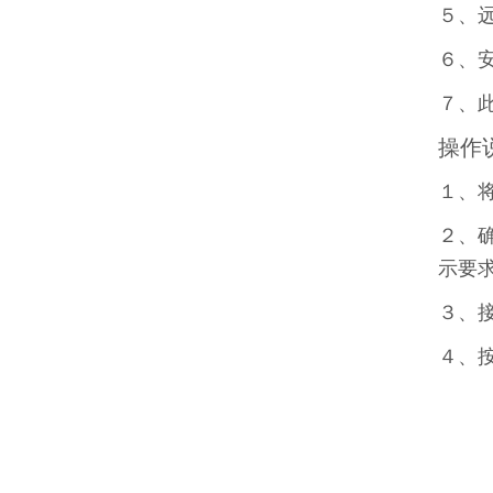
５、
６、
７、
操作
１、
２、
示要
３、
４、