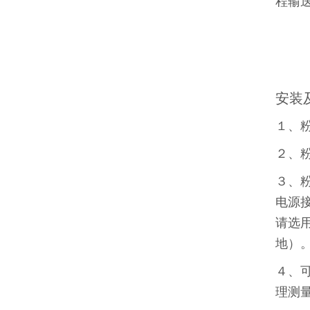
程输
安装
１、
２、
３、
电源
请选
地）
４、
理测