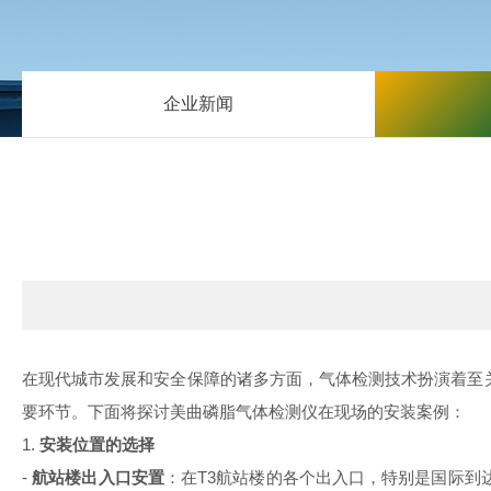
企业新闻
在现代城市发展和安全保障的诸多方面，气体检测技术扮演着至
要环节。下面将探讨美曲磷脂气体检测仪在现场的安装案例：
1.
安装位置的选择
-
航站楼出入口安置
：在
T3
航站楼的各个出入口，特别是国际到