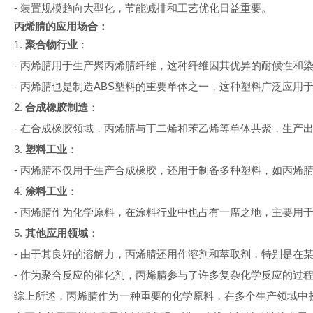
-
装置规模趋向大型化，节能减排和工艺优化日益重要。
丙烯腈的应用场合：
1.
聚合物行业
：
-
丙烯腈用于生产聚丙烯腈纤维，这种纤维因其优异的耐候性和
-
丙烯腈也是制造
ABS
塑料的重要单体之一，这种塑料广泛应用
2.
合成橡胶制造
：
-
在合成橡胶领域，丙烯腈与丁二烯和苯乙烯等单体共聚，生产
3.
塑料工业
：
-
丙烯腈不仅用于生产合成橡胶，还用于制备多种塑料，如丙烯
4.
涂料工业
：
-
丙烯腈作为化学原料，在涂料行业中也占有一席之地，主要用
5.
其他应用领域
：
-
由于其良好的溶解力，丙烯腈还用作溶剂和萃取剂，特别是在
-
作为聚合反应的催化剂，丙烯腈参与了许多复杂化学反应的过
综上所述，丙烯腈作为一种重要的化学原料，在多个生产领域中