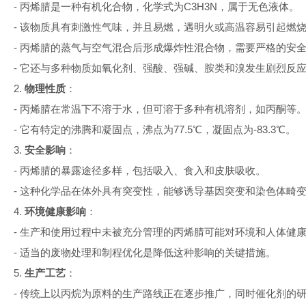
-
丙烯腈是一种有机化合物，化学式为
C3H3N
，属于无色液体。
-
该物质具有刺激性气味，并且易燃，遇明火或高温容易引起燃
-
丙烯腈的蒸气与空气混合后形成爆炸性混合物，需要严格的安
-
它还与多种物质如氧化剂、强酸、强碱、胺类和溴发生剧烈反
2.
物理性质
：
-
丙烯腈在常温下不溶于水，但可溶于多种有机溶剂，如丙酮等
-
它有特定的沸腾和凝固点，沸点为
77.5℃
，凝固点为
-83.3℃
。
3.
安全影响
：
-
丙烯腈的暴露途径多样，包括吸入、食入和皮肤吸收。
-
这种化学品在体外具有突变性，能够诱导基因突变和染色体畸
4.
环境健康影响
：
-
生产和使用过程中未被充分管理的丙烯腈可能对环境和人体健
-
适当的废物处理和制程优化是降低这种影响的关键措施。
5.
生产工艺
：
-
传统上以丙烷为原料的生产路线正在逐步推广，同时催化剂的