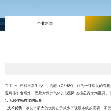
企业新闻
在工业生产和日常生活中，丙醇（
C3H8O
）作为一种常见的有机
温可能引发爆炸，因此对丙醇气体的检测和监控显得尤为重要。
1.
无线传输技术的应用
-
技术优势
：该技术最大的优势在于减少了现场布线的需要，不