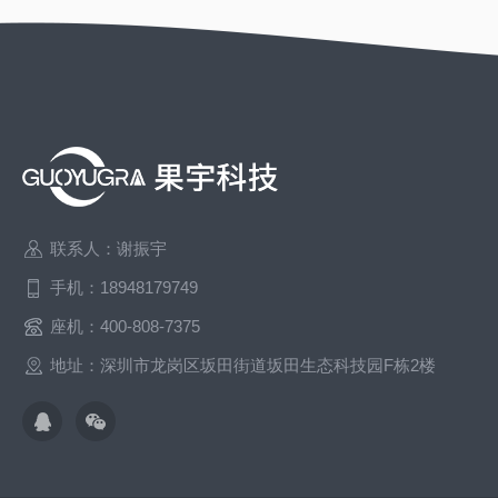
联系人：谢振宇
手机：18948179749
座机：400-808-7375
地址：深圳市龙岗区坂田街道坂田生态科技园F栋2楼