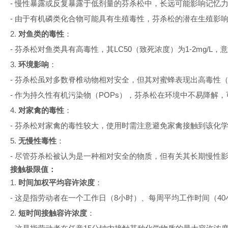
-
慢性暴露或反复暴露于低剂量的芬杀松中，长远可能影响记忆
-
由于有机磷类化合物可能具有生殖毒性，芬杀松的潜在生殖影
2.
对鱼类的毒性
：
-
芬杀松对鱼类具有高毒性，其
LC50
（致死浓度）为
1-2mg/L
，意
3.
环境影响
：
-
芬杀松虽对多数脊椎动物相对安全，但其对蜜蜂表现出高毒性
-
作为持久性有机污染物（
POPs
），芬杀松在环境中不易降解，
4.
对家禽的毒性
：
-
芬杀松对家禽的毒性较大，使用时需注意避免家禽接触到该化
5.
无慢性毒性
：
-
尽管芬杀松被认为是一种相对安全的物质，但有关其长期慢性
接触极限值：
1.
时间加权平均容许浓度
：
-
这是指劳动者在一个工作日（
8
小时）、每周平均工作时间（
40
2.
短时间接触容许浓度
：