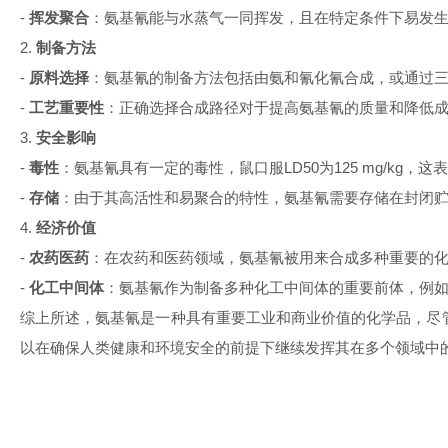
-
挥发聚合
：氨基氰能与水蒸气一同挥发，且在特定条件下易发
2.
制备方法
-
原料选择
：氨基氰的制备方法包括由氨和氰化氰合成，或通过
-
工艺重要性
：正确选择合成路径对于提高氨基氰的质量和降低
3.
安全影响
-
毒性
：氨基氰具有一定的毒性，鼠口服
LD50
为
125 mg/kg
，这表
-
存储
：由于其高活性和易聚合的特性，氨基氰需要存储在封闭
4.
经济价值
-
农药医药
：在农药和医药领域，氨基氰被用来合成多种重要的
-
化工中间体
：氨基氰作为制备多种化工中间体的重要前体，例
综上所述，氨基氰是一种具有重要工业和商业价值的化学品，尽
以在确保人类健康和环境安全的前提下继续发挥其在多个领域中