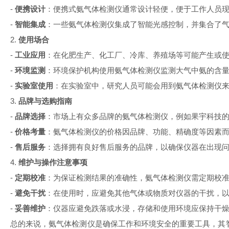
-
便携设计
：便携式氨气体检测仪通常设计轻便，便于工作人员
-
智能集成
：一些氨气体检测仪集成了智能光感控制，并集合了
2.
使用场合
-
工业应用
：在化肥生产、化工厂、冷库、养殖场等可能产生或
-
环境监测
：环境保护机构使用氨气体检测仪监测大气中氨的含
-
实验室使用
：在实验室中，研究人员可能会用到氨气体检测仪
3.
品牌与选购指南
-
品牌选择
：市场上有众多品牌的氨气体检测仪，例如
果宇科技
-
价格考量
：氨气体检测仪的价格因品牌、功能、精确度等因素
-
售后服务
：选择拥有良好售后服务的品牌，以确保仪器在出现
4.
维护与操作注意事项
-
定期校准
：为保证检测结果的准确性，氨气体检测仪需定期校
-
避免干扰
：在使用时，应避免其他气体或物质对仪器的干扰，
-
妥善维护
：仪器应避免跌落或水浸，存储和使用环境应保持干
总的来说，氨气体检测仪是确保工作和环境安全的重要工具，其